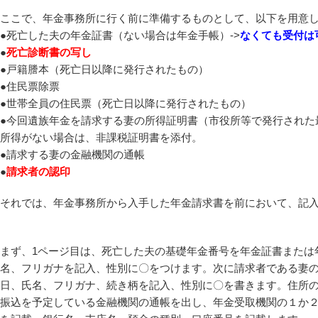
ここで、年金事務所に行く前に準備するものとして、以下を用意
●死亡した夫の年金証書（ない場合は年金手帳）->
なくても受付は
●
死亡診断書の写し
●戸籍謄本（死亡日以降に発行されたもの）
●住民票除票
●世帯全員の住民票（死亡日以降に発行されたもの）
●今回遺族年金を請求する妻の所得証明書（市役所等で発行された
所得がない場合は、非課税証明書を添付。
●請求する妻の金融機関の通帳
●
請求者の認印
それでは、年金事務所から入手した年金請求書を前において、記
まず、1ページ目は、死亡した夫の基礎年金番号を年金証書または
名、フリガナを記入、性別に〇をつけます。次に請求者である妻
日、氏名、フリガナ、続き柄を記入、性別に〇を書きます。住所
振込を予定している金融機関の通帳を出し、年金受取機関の１か