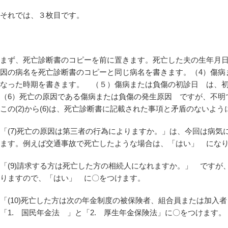
それでは、３枚目です。
まず、死亡診断書のコピーを前に置きます。死亡した夫の生年月
因の病名を死亡診断書のコピーと同じ病名を書きます。（4）傷病
なった時期を書きます。 （５）傷病または負傷の初診日 は、
（6）死亡の原因である傷病または負傷の発生原因 ですが、不明
この(2)から(6)は、死亡診断書に記載された事項と矛盾のないよ
「(7)死亡の原因は第三者の行為によりますか。」は、今回は病
ます。例えば交通事故で死亡したような場合は、「はい」 にな
「(9)請求する方は死亡した方の相続人になれますか。」 です
りますので、「はい」 に〇をつけます。
「(10)死亡した方は次の年金制度の被保険者、組合員または加入
「1. 国民年金法 」と「2. 厚生年金保険法」に〇をつけます。