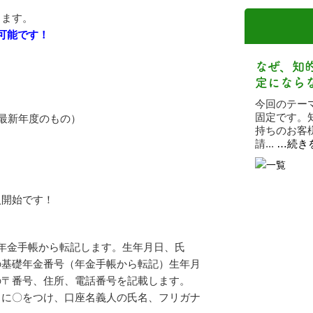
します。
可能です！
なぜ、知
定になら
今回のテー
固定です。
最新年度のもの）
持ちのお客
請...
…続き
入開始です！
年金手帳から転記します。生年月日、氏
の基礎年金番号（年金手帳から転記）生年月
の〒番号、住所、電話番号を記載します。
２に〇をつけ、口座名義人の氏名、フリガナ