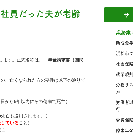
会社員だった夫が老齢
サ
業務案
助成金
浜松市
明します。正式名称は、「
年金請求書（国民
社会保
就業規
めの、亡くなられた方の要件は以下の通りで
労務リ
ル
日から5年以内にその傷病で死亡）
労働者
行
の死亡も適用されます。）
労災保
たしている
こと）
障害年
死亡