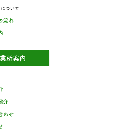
金について
の流れ
内
業所案内
介
紹介
合わせ
せ