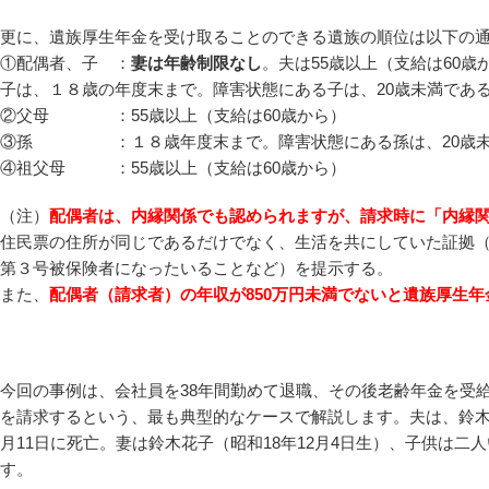
更に、遺族厚生年金を受け取ることのできる遺族の順位は以下の
①配偶者、子 ：
妻は年齢制限なし
。夫は55歳以上（支給は60歳
子は、１８歳の年度末まで。障害状態にある子は、20歳未満であ
②父母 ：55歳以上（支給は60歳から）
③孫 ：１８歳年度末まで。障害状態にある孫は、20歳未
④祖父母 ：55歳以上（支給は60歳から）
（注）
配偶者は、内縁関係でも認められますが、請求時に「内縁
住民票の住所が同じであるだけでなく、生活を共にしていた証拠
第３号被保険者になったいることなど）を提示する。
また、
配偶者（請求者）の年収が850万円未満でないと遺族厚生
今回の事例は、会社員を38年間勤めて退職、その後老齢年金を受
を請求するという、最も典型的なケースで解説します。夫は、鈴木太
月11日に死亡。妻は鈴木花子（昭和18年12月4日生）、子供は
す。