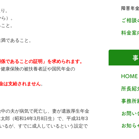
障害年
通り。
から）。
ご相談
ること。
料金案
満であること。
事
関係であることの証明」を求められます。
（健康保険の被扶養者証や国民年金の
HOME
年金は支給されません
。
所長紹
事務所
給中の夫が病気で死亡し、妻が遺族厚生年金
お問い
郎（昭和14年3月8日生）で、平成31年3
お知ら
二人いるが、すでに成人しているという設定で