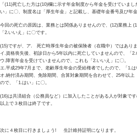
「(11)死亡した方は(10)欄に示す年金制度から年金を受けていま
い」に〇、制度名は「厚生年金」と記載し、基礎年金番号及び年金コ
今回の死亡の原因は、業務とは関係ありませんので、(12)業務上 (1
「2.いいえ」に〇です。
(15)ですが、ア. 死亡時厚生年金の被保険者（在職中）ではあり
イ.資格喪失後、初診日から5年以内に死亡していませんので、「2
ウ.障害年金を受けていませんので、これも「2.いいえ」に〇。
エ.平成29年7月まで、老齢厚生年金の受給権者でしたので、「1.
オ.納付済み期間、免除期間、合算対象期間を合わせて、25年以上
ので、「1.はい」に〇。
(16)は共済組合（公務員など）に加入したことがある人が対象で
以上で３枚目は終了です。
次に４枚目に行きましょう! 生計維持証明になります。