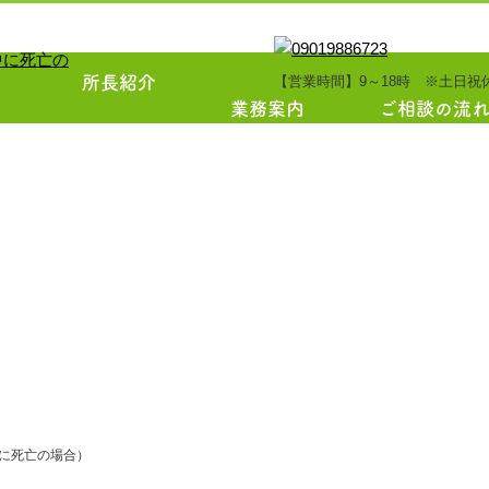
所長紹介
【営業時間】9～18時 ※土日祝
業務案内
ご相談の流
TOPICS
コラム
に死亡の場合）