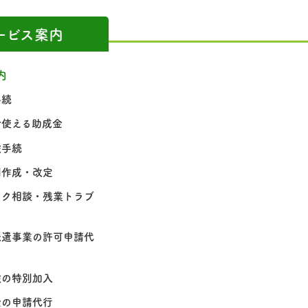
ービス案内
内
手続
で使える助成金
険手続
則作成・改定
スク相談・残業トラブ
派遣事業の許可申請代
険の特別加入
金の申請代行