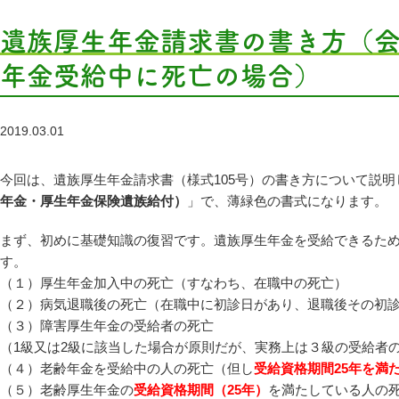
遺族厚生年金請求書の書き方（
年金受給中に死亡の場合）
2019.03.01
今回は、遺族厚生年金請求書（様式105号）の書き方について説
年金・厚生年金保険遺族給付）
」で、薄緑色の書式になります。
まず、初めに基礎知識の復習です。遺族厚生年金を受給できるた
す。
（１）厚生年金加入中の死亡（すなわち、在職中の死亡）
（２）病気退職後の死亡（在職中に初診日があり、退職後その初診
（３）障害厚生年金の受給者の死亡
（1級又は2級に該当した場合が原則だが、実務上は３級の受給者
（４）老齢年金を受給中の人の死亡（但し
受給資格期間25年を満
（５）老齢厚生年金の
受給資格期間（25年）
を満たしている人の