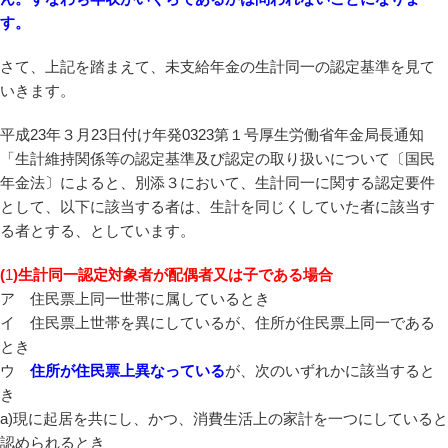
す。
さて、上記を踏まえて、未支給年金の生計同一の認定基準を見て
いきます。
平成23年３月23日付け年発0323第１号厚生労働省年金局長通知
「生計維持関係等の認定基準及び認定の取り扱いについて〔国民
年金法〕によると、別添３において、生計同一に関する認定要件
として、以下に該当する者は、生計を同じくしていた者に該当す
る者とする、としています。
(
1
)生計同一認定対象者が配偶者又は子である場合
ア 住民票上同一世帯に属しているとき
イ 住民票上世帯を異にしているが、住所が住民票上同一である
とき
ウ
住所が住民票上異なっている
が、次のいずれかに該当すると
き
a)現に起居を共にし、かつ、消費生活上の家計を一つにしていると
認められるとき