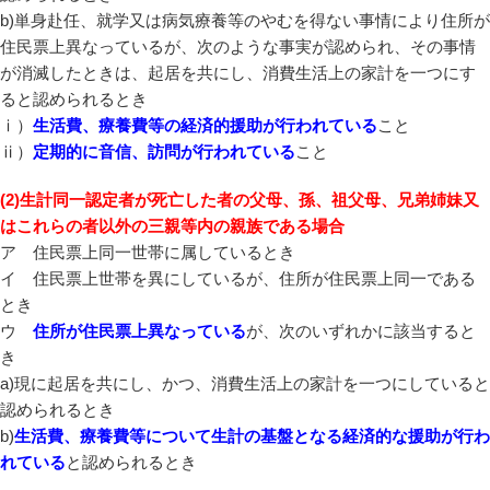
b)単身赴任、就学又は病気療養等のやむを得ない事情により住所が
住民票上異なっているが、次のような事実が認められ、その事情
が消滅したときは、起居を共にし、消費生活上の家計を一つにす
ると認められるとき
ⅰ）
生活費、療養費等の経済的援助が行われている
こと
ⅱ）
定期的に音信、訪問が行われている
こと
(2)生計同一認定者が死亡した者の父母、孫、祖父母、兄弟姉妹又
はこれらの者以外の三親等内の親族である場合
ア 住民票上同一世帯に属しているとき
イ 住民票上世帯を異にしているが、住所が住民票上同一である
とき
ウ
住所が住民票上異なっている
が、次のいずれかに該当すると
き
a)現に起居を共にし、かつ、消費生活上の家計を一つにしていると
認められるとき
b)
生活費、療養費等について生計の基盤となる経済的な援助が行わ
れている
と認められるとき