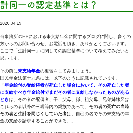
計同一の認定基準とは？
2020.04.19
当事務所のHPにおける未支給年金に関するブログに関し、多くの
方からのお問い合わせ、お電話を頂き、ありがとうございます。
ここで「生計同一」に関しての認定基準について考えてみたいと
思います。
その前に
未支給年金
の復習をしてみましょう。
国民年金法第十九条には、以下のように記載されています。
「
年金給付の受給権者が死亡した場合において、その死亡した者
に支給すべき年金給付でまだその者に支給しなかったものがある
とき
は、その者の配偶者、子、父母、孫、祖父母、兄弟姉妹又は
これらの者以外の三親等内の親族であって、
その者の死亡の当時
その者と生計を同じくしていた者
は、自己の名でその未支給の年
金の支給を請求することができる。」