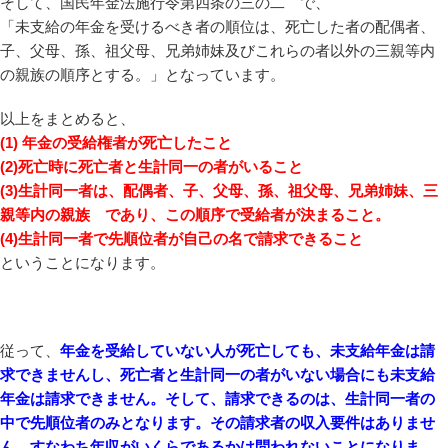
そして、国民年金法施行令第四条の三の二 で、
「未支給の年金を受けるべき者の順位は、死亡した者の配偶者、
子、父母、孫、祖父母、兄弟姉妹及びこれらの者以外の三親等内
の親族の順序とする。」となっています。
以上をまとめると、
(1) 年金の受給権者が死亡したこと
(2)死亡時に死亡者と生計同一の者がいること
(3)生計同一者は、配偶者、子、父母、孫、祖父母、兄弟姉妹、三
親等内の親族 であり、この順序で受給者が決まること。
(4)生計同一者で先順位者が自己の名で請求できること
ということになります。
従って、
年金を受給していない人が死亡しても、未支給年金は請
求できませんし、死亡者と生計同一の者がいない場合にも未支給
年金は請求できません。そして、請求できるのは、生計同一者の
中で先順位者のみとなります。その請求者の収入要件はありませ
ん。すなわち年収がいくらであるかは問われないことになりま