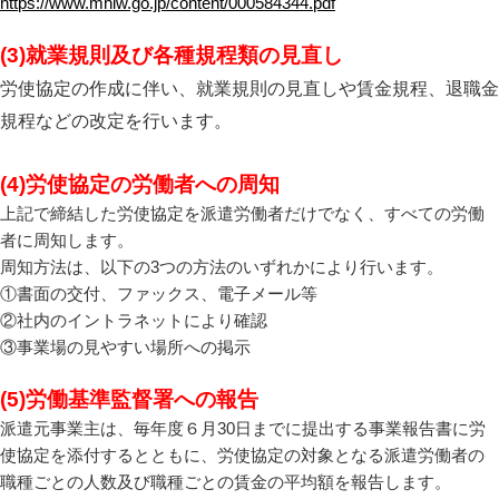
https://www.mhlw.go.jp/content/000584344.pdf
(3)就業規則及び各種規程類の見直し
労使協定の作成に伴い、就業規則の見直しや賃金規程、退職金
規程などの改定を行います。
(4)労使協定の労働者への周知
上記で締結した労使協定を派遣労働者だけでなく、すべての労働
者に周知します。
周知方法は、以下の3つの方法のいずれかにより行います。
①書面の交付、ファックス、電子メール等
②社内のイントラネットにより確認
③事業場の見やすい場所への掲示
(5)労働基準監督署への報告
派遣元事業主は、毎年度６月30日までに提出する事業報告書に労
使協定を添付するとともに、労使協定の対象となる派遣労働者の
職種ごとの人数及び職種ごとの賃金の平均額を報告します。