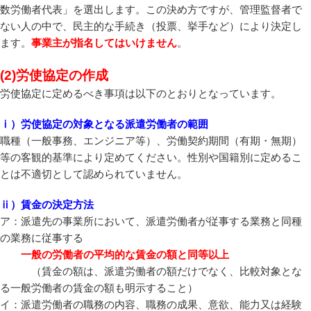
数労働者代表」を選出します。この決め方ですが、管理監督者で
ない人の中で、民主的な手続き（投票、挙手など）により決定し
ます。
事業主が指名してはいけません
。
(2)労使協定の作成
労使協定に定めるべき事項は以下のとおりとなっています。
ⅰ）労使協定の対象となる派遣労働者の範囲
職種（一般事務、エンジニア等）、労働契約期間（有期・無期）
等の客観的基準により定めてください。性別や国籍別に定めるこ
とは不適切として認められていません。
ⅱ）賃金の決定方法
ア：派遣先の事業所において、派遣労働者が従事する業務と同種
の業務に従事する
一般の労働者の平均的な賃金の額と同等以上
（賃金の額は、派遣労働者の額だけでなく、比較対象とな
る一般労働者の賃金の額も明示すること）
イ：派遣労働者の職務の内容、職務の成果、意欲、能力又は経験