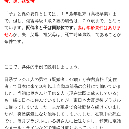
母、孫、祖父母
「子」と孫の要件としては、１８歳年度末（高校卒業）ま
で。但し、傷害等級１級２級の場合は、２０歳まで、となっ
ています。
配偶者と子は同順位です。
妻は年齢要件はありま
せん
が、夫、父母、祖父母は、死亡時55歳以上であることが
条件です。
ここで、具体的事例で説明しましょう。
日系ブラジル人の男性（既婚者：42歳）が在留資格「定住
者」で日本に来て10年以上自動車部品の会社にて働いていま
した。当初は奥さんと子供２人（現在は既に成人している）
も一緒に日本に住んでいましたが、東日本大震災後ブラジル
に帰ってしまいました。夫が単身で会社勤務を続けていまし
たが、突然病気になり他界してしまいました。在職中の死亡
です。毎月ブラジルにいる奥さんに仕送りをし、頻繁に電話
やメール・ラインなどで連絡は取りあっていました。