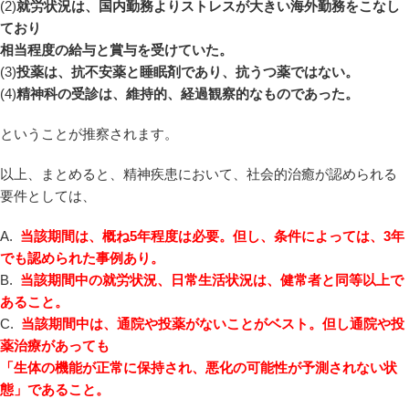
(2)
就労状況は、国内勤務よりストレスが大きい海外勤務をこなし
ており
相当程度の給与と賞与を受けていた。
(3)
投薬は、抗不安薬と睡眠剤であり、抗うつ薬ではない。
(4)
精神科の受診は、維持的、経過観察的なものであった。
ということが推察されます。
以上、まとめると、精神疾患において、社会的治癒が認められる
要件としては、
A.
当該期間は、概ね5年程度は必要。但し、条件によっては、3年
でも認められた事例あり。
B.
当該期間中の就労状況、日常生活状況は、健常者と同等以上で
あること。
C.
当該期間中は、通院や投薬がないことがベスト。但し通院や投
薬治療があっても
「生体の機能が正常に保持され、悪化の可能性が予測されない状
態」であること。