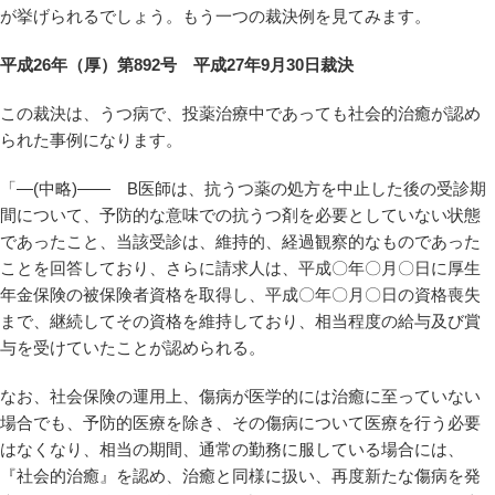
が挙げられるでしょう。もう一つの裁決例を見てみます。
平成26年（厚）第892号 平成27年9月30日裁決
この裁決は、うつ病で、投薬治療中であっても社会的治癒が認め
られた事例になります。
「—(中略)—— B医師は、抗うつ薬の処方を中止した後の受診期
間について、予防的な意味での抗うつ剤を必要としていない状態
であったこと、当該受診は、維持的、経過観察的なものであった
ことを回答しており、さらに請求人は、平成〇年〇月〇日に厚生
年金保険の被保険者資格を取得し、平成〇年〇月〇日の資格喪失
まで、継続してその資格を維持しており、相当程度の給与及び賞
与を受けていたことが認められる。
なお、社会保険の運用上、傷病が医学的には治癒に至っていない
場合でも、予防的医療を除き、その傷病について医療を行う必要
はなくなり、相当の期間、通常の勤務に服している場合には、
『社会的治癒』を認め、治癒と同様に扱い、再度新たな傷病を発