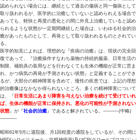
認められない場合には、継続として過去の傷病と同一傷病として
取り扱われるが、医学的に治癒していないと認められえる場合で
あっても、軽快と再度の悪化との間に外見上治癒していると認め
られるような状態が一定期間継続した場合は、いわゆる社会的治
癒があったものとして、再発として取り扱われるものとされてい
る。
医学的知見によれば、理想的な『疾病の治癒』は、現状の完全回
復であって、『治癒操作すなわち薬物の持続的服薬、日常生活の
制限、補助具の装用などを行わなくても生体の機能が正常に営ま
れ、かつ病気の再発が予測されない状態』と定義することができ
るが、大部分の精神障害を含めて、慢性の疾患では、上記の理想
的治癒像はなかなか得られないところ、多くの精神障害について
は、『
日常生活にあまり障害を与えない治療を続けて受けていれ
ば、生体の機能が正常に保持され、悪化の可能性が予測されない
状態
』が『
社会的治癒
』であると解されている。———-(中略)
———–
昭和61年9月に退院後、月1回程度の通院をしているが、その間に
HPD(ハロペリドール：抗精神病薬)及びCP(クロールプロマジン：