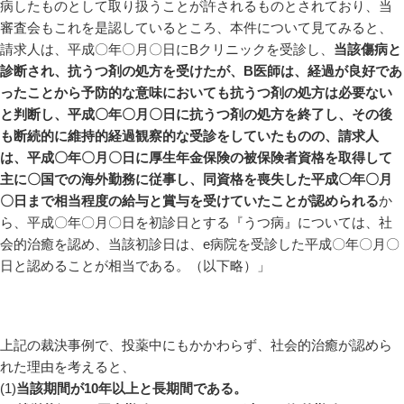
病したものとして取り扱うことが許されるものとされており、当
審査会もこれを是認しているところ、本件について見てみると、
請求人は、平成〇年〇月〇日にBクリニックを受診し、
当該傷病と
診断され、抗うつ剤の処方を受けたが、B医師は、経過が良好であ
ったことから予防的な意味においても抗うつ剤の処方は必要ない
と判断し、平成〇年〇月〇日に抗うつ剤の処方を終了し、その後
も断続的に維持的経過観察的な受診をしていたものの、請求人
は、平成〇年〇月〇日に厚生年金保険の被保険者資格を取得して
主に〇国での海外勤務に従事し、同資格を喪失した平成〇年〇月
〇日まで相当程度の給与と賞与を受けていたことが認められる
か
ら、平成〇年〇月〇日を初診日とする『うつ病』については、社
会的治癒を認め、当該初診日は、e病院を受診した平成〇年〇月〇
日と認めることが相当である。（以下略）」
上記の裁決事例で、投薬中にもかかわらず、社会的治癒が認めら
れた理由を考えると、
(1)
当該期間が10年以上と長期間である。