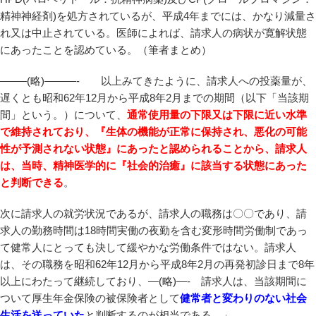
精神神経剤)を処方されているが、平成4年までには、かなり減量さ
れ又は中止されている。医師によれば、請求人の病状が寛解状態
にあったことを認めている。（筆者まとめ）
——–(略)———- 以上みてきたように、請求人への投薬量が、
遅くとも昭和62年12月から平成8年2月までの期間（以下「当該期
間」という。）について、
通常使用量の下限又は下限に近い水準
で維持されており、『生体の機能が正常に保持され、悪化の可能
性が予測されない状態』にあったと認められることから、請求人
は、当時、精神医学的に『社会的治癒』に該当する状態にあった
と判断できる
。
次に請求人の就労状況であるが、請求人の職務は〇〇であり、請
求人の勤務時間は18時間実働の夜勤を含む変形時間労働制であっ
て健常人にとっても決して緩やかな労働条件ではない。請求人
は、その職務を昭和62年12月から平成8年2月の再発初診日まで8年
以上にわたって継続しており、—(略)—- 請求人は、当該期間に
ついて厚生年金保険の被保険者として
健常者と変わりのない社会
生活を送っていた
と判断するのが相当である。」