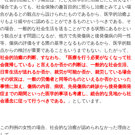
場合であっても、社会保険の趣旨目的に照らし治癒とみてよい場
合があるとの観点から設けられたものであるから、医学的治癒よ
りもより緩やかに認めることができるものというべきである。そ
の場合、一般的な社会生活を送ることができる状態にあるかとい
う観点がまず問題になるが、他方で先発傷病と後発傷病の同一性
等、傷病の評価をする際の基準となるものであるから、医学的観
点からの検討が重要であることもいうまでもない。したがって、
社会的治癒の判断、すなわち、『医療を行う必要がなくなって社
会復帰している』と言えるか否かの判断は、一般的な社会生活、
日常生活が送れるか否か、就労が可能か否か、就労している場合
その状況は、一般の労働者と同等のものといえるか否かといった
事情に加え、傷病の内容、病状、先発傷病の終診から後発傷病発
症までの期間といった医学的事項も考慮し、総合的な見地から社
会通念に従って行うべきである。
」としています。
この判例の女性の場合、社会的な治癒が認められなかった理由と
して、