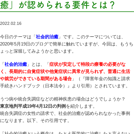
癒」が認められる要件とは？
2022.02.16
今日のテーマは「
社会的治癒
」です。このテーマについては、
2020年5月19日のブログで簡単に触れていますが、今回は、もうち
ょっと深堀してみようかと思います。
「
社会的治癒
」とは、「
症状が安定して特段の療養の必要がな
く、長期的に自覚症状や他覚症状に異常が見られず、普通に生活
や就労ができている期間がある場合
」（『障害年金の知識と請求
手続きハンドブック（日本法令）』より引用）とされています。
うつ病や統合失調症などの精神疾患の場合はどうでしょうか？
東京地判平成19年4月12日の判例
を紹介します。
統合失調症の女性の請求で、社会的治癒が認められなかった事例
になります。以下、その引用です。
「社会的治癒という概念は、たとえ医学的に治癒したと言えない