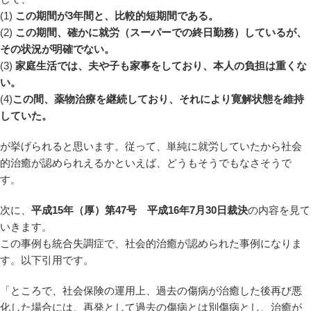
(1)
この期間が3年間と、比較的短期間である。
(2)
この期間、確かに就労（スーパーでの終日勤務）しているが、
その状況が明確でない。
(3)
家庭生活では、夫や子も家事をしており、本人の負担は重くな
い。
(4)
この間、薬物治療を継続しており、それにより寛解状態を維持
していた。
が挙げられると思います。従って、単純に就労していたから社会
的治癒が認められえるかといえば、どうもそうでもなさそうで
す。
次に、
平成15年（厚）第47号 平成16年7月30日裁決
の内容を見て
いきます。
この事例も統合失調症で、社会的治癒が認められた事例になりま
す。以下引用です。
「ところで、社会保険の運用上、過去の傷病が治癒した後再び悪
化した場合には、再発として過去の傷病とは別傷病とし、治癒が