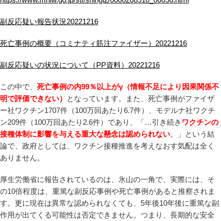
副反応疑い報告状況20221216
死亡事例の概要（コミナティ筋注ファイザー）20221216
副反応疑いの状況について（PP資料）20221216
この中で、
死亡事例の内99％以上がγ（情報不足により因果関係不
明で評価できない）
となっています。また、死亡事例がファイザ
ー社ワクチン1707件（100万回あたり6.7件）、モデルナ社ワクチ
ン209件（100万回あたり2.6件）であり、「…引き続き
ワクチンの
接種体制に影響を与える重大な懸念は認められない
。」という結
論で、政府としては、ワクチン接種推進を考えなおす気配は全く
ありません。
厚生労働省に報告されているのは、氷山の一角で、実際には、そ
の10倍程度は、重篤な副反応事例や死亡事例があると推察されま
す。更に現在は異常な認められなくても、5年後10年後に重篤な副
作用が出てくる可能性は否定できません。つまり、長期的な安全