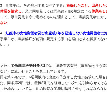
3 事業主は、その雇用する女性労働者が
妊娠したこと、出産した
休業を請求し
、又は同項若しくは同条第2項の規定による
休業をし
って、厚生労働省令で定めるものを理由として、当該労働者に対
ない
。
4
妊娠中の女性労働者及び出産後1年を経過しない女性労働者に
事業主が、当該解雇が前項に規定する事由を理由とする解雇でな
い。」
また、
労働基準法第64条の3
では、危険有害業務（重量物を扱う業
など）に就かせることを禁止しています。
同法第65条では、6週間以内に出産を予定する女性が請求した場
た、同条第2項では、産後8週間を経過しない女性を就業させては
した場合においては、他の軽易な業務に転換させなければならな