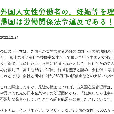
外国人女性労働者の、妊娠等を
帰国は労働関係法令違反である
2022.12.24
今日のテーマは、外国人の女性労働者の妊娠に関わる労働法制の問題
7月 富山の食品会社で技能実習生として働いていた中国人女性が
り、直後に流産した上、不当に解雇されたとして、同社とその受入
めた裁判で、富山地裁は、17日、解雇を無効と認め、会社側に毎月
これとは別に会社と団体に計約363万円の賠償金などの支払いも
これに関連しますが、最近の報道によれば、出入国在留管理庁は、技
や受け入れ先の日本企業やその監理団体から、「妊娠したら仕事
不適切な発言をしていたとする調査結果を公表したとしています
ベトナム、インドネシア、フィリピンなど7ケ国の女性計650人か