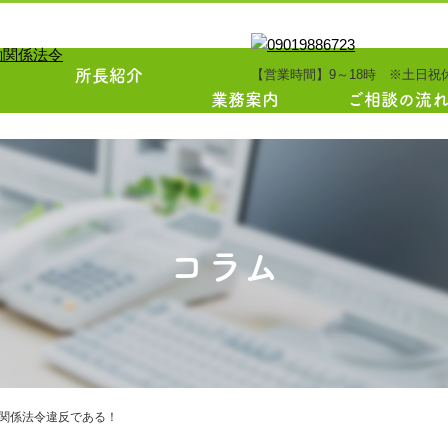
所長紹介
【営業時間】9～18時 ※土日祝
業務案内
ご相談の流
TOPICS
コラム
関係法令違反である！