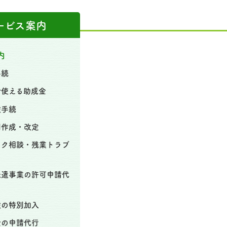
ービス案内
内
手続
で使える助成金
険手続
則作成・改定
スク相談・残業トラブ
派遣事業の許可申請代
険の特別加入
金の申請代行