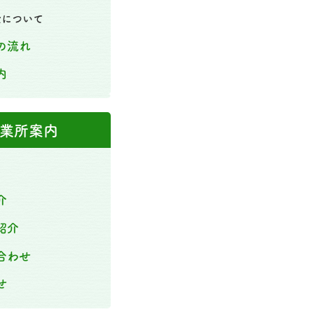
金について
の流れ
内
業所案内
介
紹介
合わせ
せ