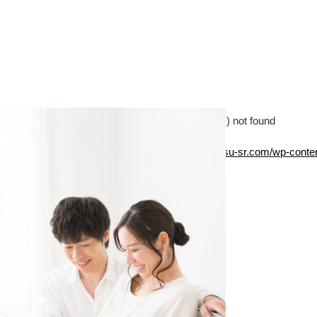
Media error: Format(s) not supported or source(s) not found
ファイルをダウンロード: https://www.hamamatsu-sr.com/wp-content/u
00:00
ボリューム調節には上下矢印キーを使ってください。