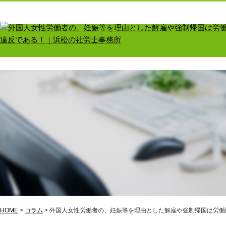
よくあるご質問
料金案内
事務所紹介
HOME
>
コラム
>
外国人女性労働者の、妊娠等を理由とした解雇や強制帰国は労働