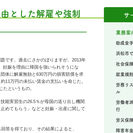
理由とした解雇や強制
サ
！
業務案
助成金
浜松市
です。過去にさかのぼりますが、2013年
社会保
、妊娠を理由に帰国を強いられそうにな
就業規
団体に解雇無効と630万円の損害賠償を求
約11万円の未払い賃金の支払いを命じた。
労務リ
命じたというもの。
ル
能実習生の26.5％が母国の送り出し機関
労働者
を止めてもらう」などと妊娠・出産に関して
行
。
労災保
ら回答を得ており、その結果によると、
障害年