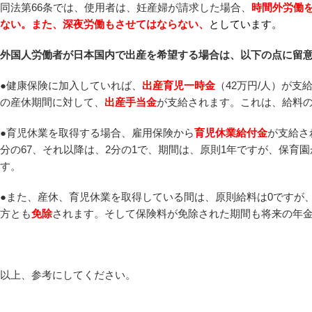
同法第66条では、使用者は、妊産婦が請求した場合、
時間外労働
ない。また、深夜労働もさせてはならない、
としています。
外国人労働者が日本国内で出産を希望する場合は、以下の点に留
●健康保険に加入していれば、
出産育児一時金
（42万円/人）が支
の産休期間に対して、
出産手当金
が支給されます。これは、給料の
●育児休業を取得する場合、雇用保険から
育児休業給付金
が支給さ
分の67、それ以降は、2分の1で、期間は、原則1年ですが、保育
す。
●また、産休、育児休業を取得している間は、原則給料は0ですが
方とも
免除
されます。そして保険料が免除された期間も将来の年
以上、参考にしてください。